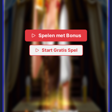
Spelen met Bonus
Start Gratis Spel