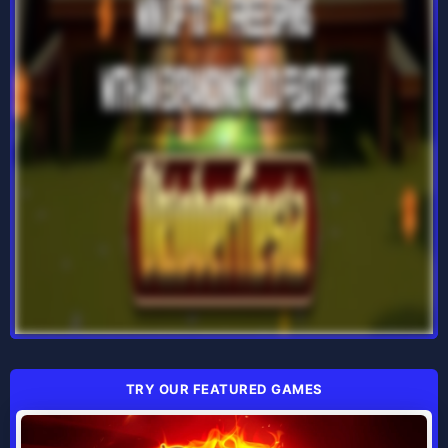
TRY OUR FEATURED GAMES