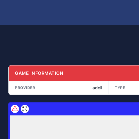
Ga
naar
de
inhoud
GAME INFORMATION
adell
PROVIDER
TYPE