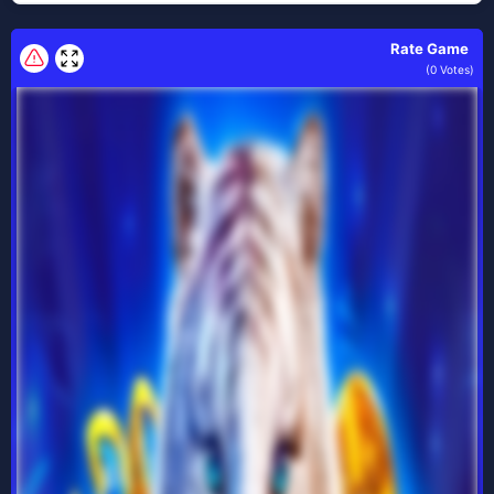
Rate Game
(
0
Votes)