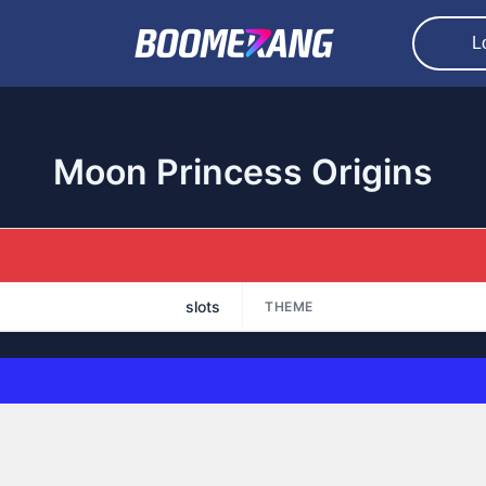
L
Moon Princess Origins
slots
THEME