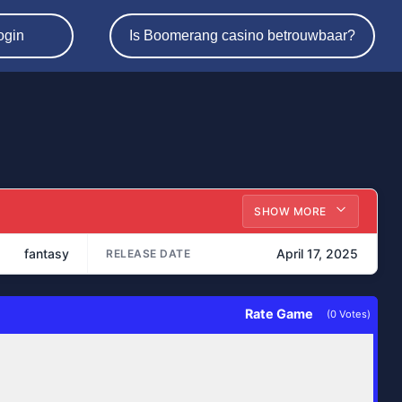
ogin
Is Boomerang casino betrouwbaar?
SHOW MORE
fantasy
April 17, 2025
RELEASE DATE
Rate Game
(
0
Votes)