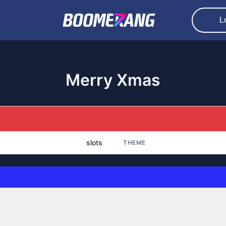
L
Merry Xmas
slots
THEME