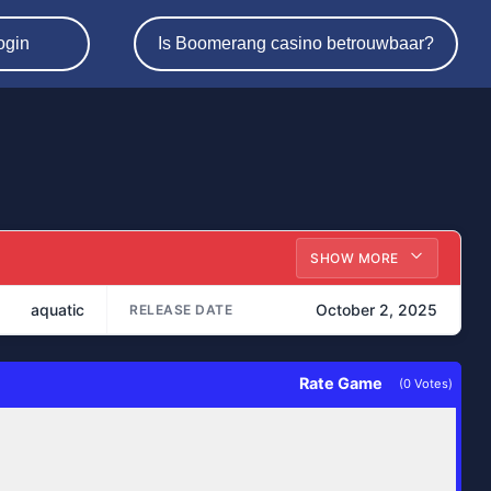
ogin
Is Boomerang casino betrouwbaar?
SHOW MORE
aquatic
October 2, 2025
RELEASE DATE
Rate Game
(
0
Votes)