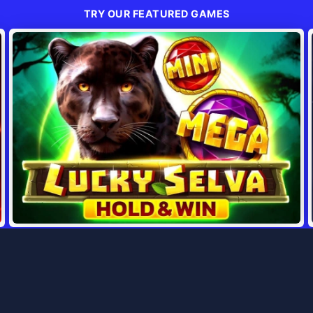
TRY OUR FEATURED GAMES