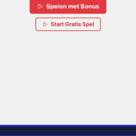
Spelen met Bonus
Start Gratis Spel