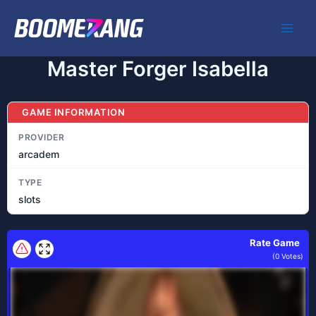
Ga
naar
Main
de
inhoud
Master Forger Isabella
Men
GAME INFORMATION
PROVIDER
arcadem
TYPE
slots
Rate Game
(
0
Votes)