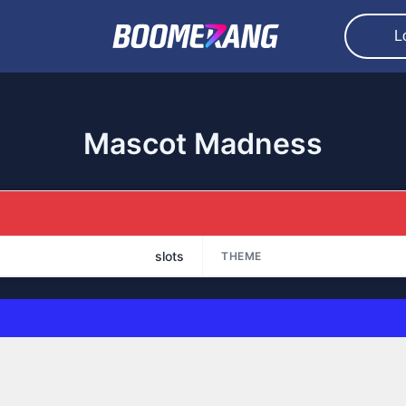
L
Mascot Madness
slots
THEME