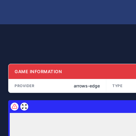
Ga
naar
de
inhoud
GAME INFORMATION
arrows-edge
PROVIDER
TYPE