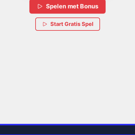
Spelen met Bonus
Start Gratis Spel