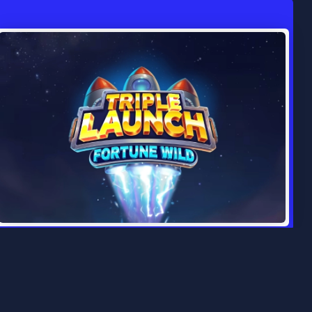
VOLGENDE
Treasure of Anubis