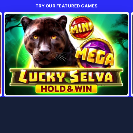
TRY OUR FEATURED GAMES