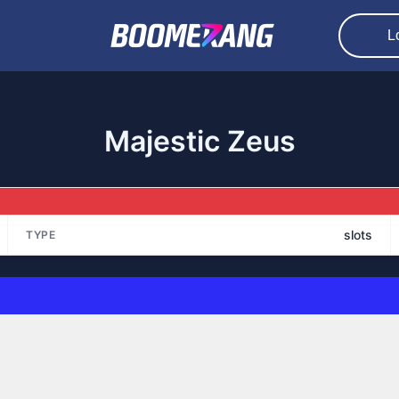
L
Majestic Zeus
slots
TYPE