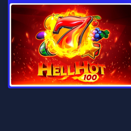
Bericht
VORIGE
navigatie
1 Reel – Aztec Spell