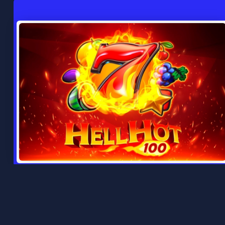
Bericht
VORIGE
navigatie
Majestic Wild Buffalo – Winter Wonderland