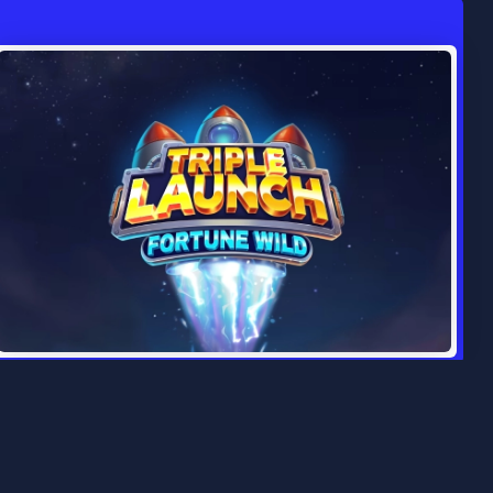
VOLGENDE
Jurassic Journey