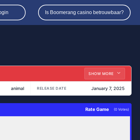
ogin
Is Boomerang casino betrouwbaar?
SHOW MORE
animal
January 7, 2025
RELEASE DATE
Rate Game
(
0
Votes)