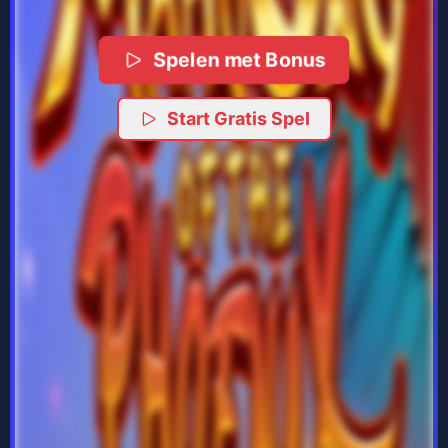
Spelen met Bonus
Start Gratis Spel