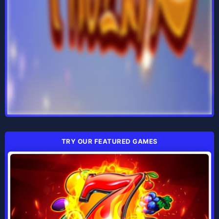
TRY OUR FEATURED GAMES