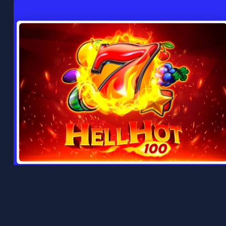
Bericht
VORIGE
navigatie
Magic Lady