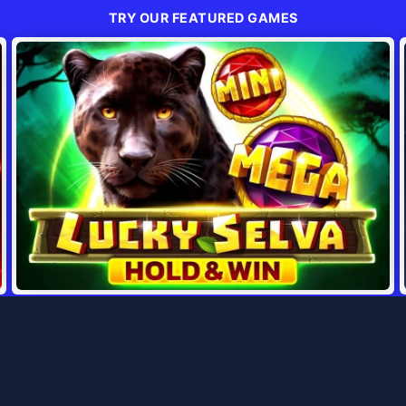
TRY OUR FEATURED GAMES