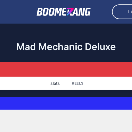
L
Mad Mechanic Deluxe
slots
REELS