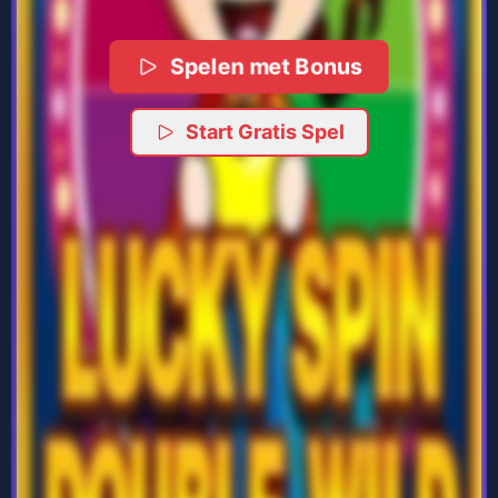
Spelen met Bonus
Start Gratis Spel