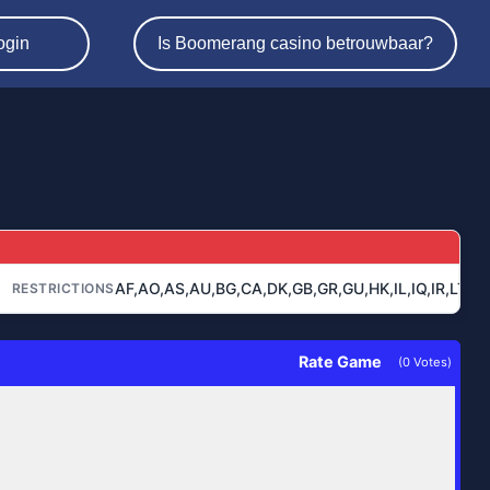
ogin
Is Boomerang casino betrouwbaar?
AF,AO,AS,AU,BG,CA,DK,GB,GR,GU,HK,IL,IQ,IR,LT,M
RESTRICTIONS
Rate Game
(
0
Votes)