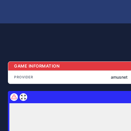
Ga
naar
de
inhoud
GAME INFORMATION
amusnet
PROVIDER