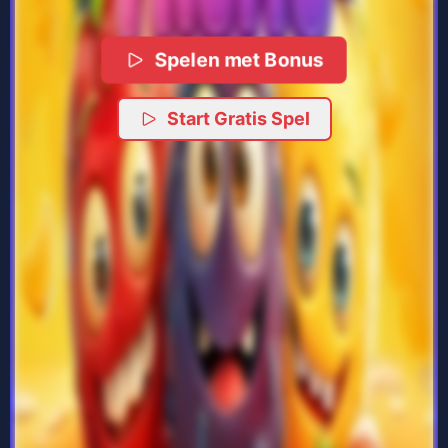
Spelen met Bonus
Start Gratis Spel