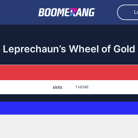
L
Leprechaun’s Wheel of Gold
slots
THEME