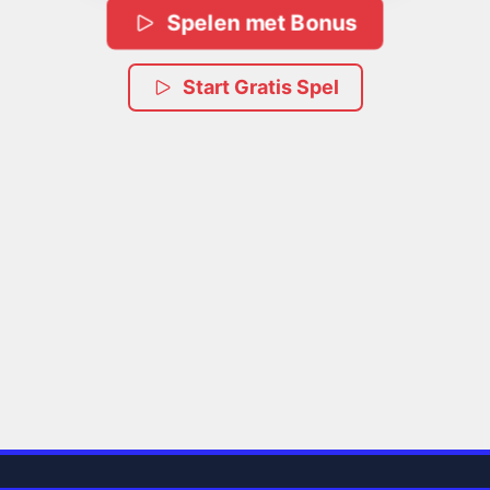
Spelen met Bonus
Start Gratis Spel