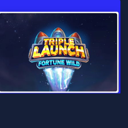
VOLGENDE
Cash 100 Christmas