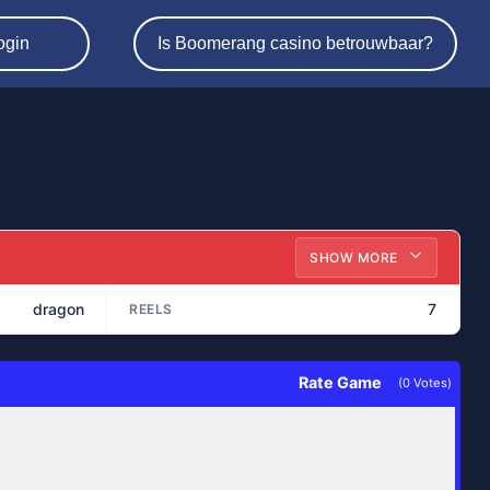
ogin
Is Boomerang casino betrouwbaar?
SHOW MORE
dragon
7
REELS
Rate Game
(
0
Votes)