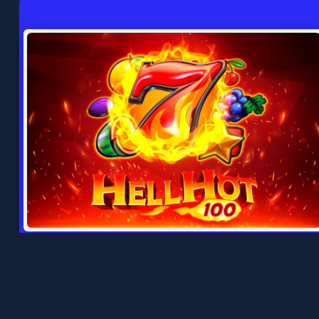
Bericht
VORIGE
navigatie
Mid-Autumn Festival