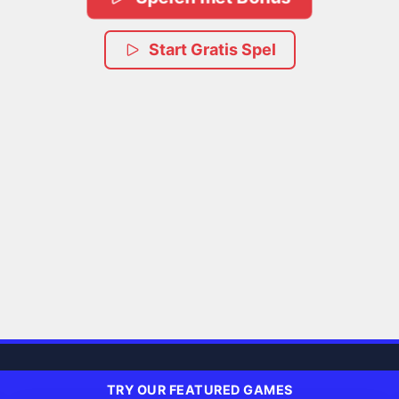
Start Gratis Spel
TRY OUR FEATURED GAMES