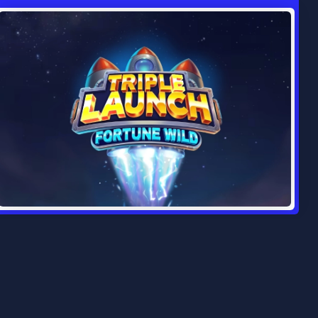
VOLGENDE
Wild Zone