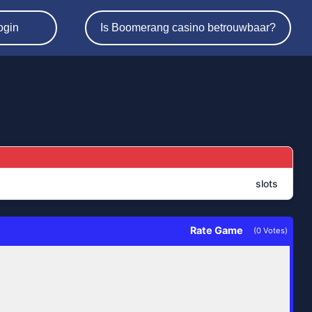
ogin
Is Boomerang casino betrouwbaar?
slots
Rate Game
(
0
Votes)