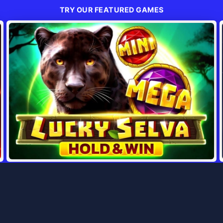
TRY OUR FEATURED GAMES