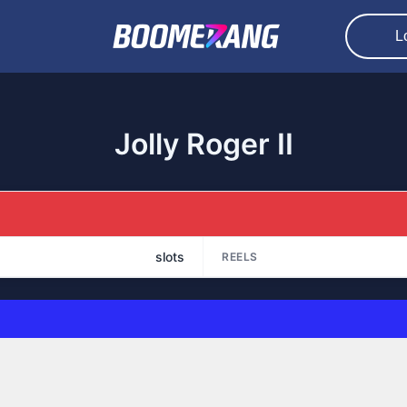
L
Jolly Roger II
slots
REELS