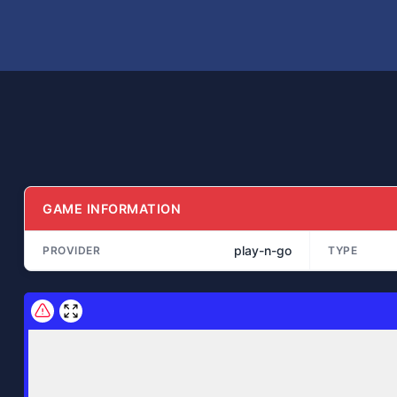
Ga
naar
de
inhoud
GAME INFORMATION
play-n-go
PROVIDER
TYPE