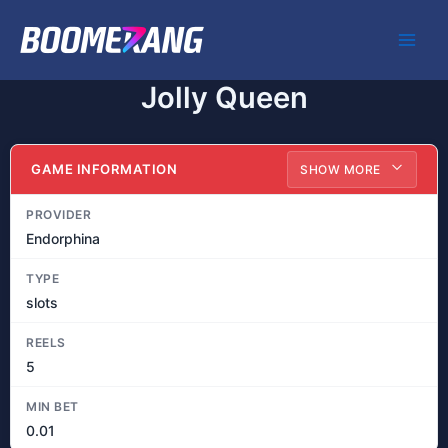
Ga
naar
Main
de
inhoud
Jolly Queen
Men
GAME INFORMATION
SHOW MORE
PROVIDER
Endorphina
TYPE
slots
REELS
5
MIN BET
0.01