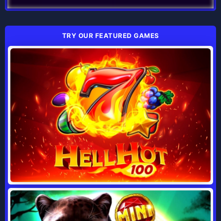
TRY OUR FEATURED GAMES