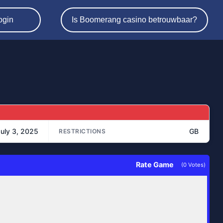
ogin
Is Boomerang casino betrouwbaar?
uly 3, 2025
GB
RESTRICTIONS
Rate Game
(
0
Votes)