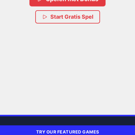
Start Gratis Spel
TRY OUR FEATURED GAMES