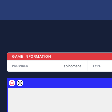
Ga
naar
de
inhoud
GAME INFORMATION
spinomenal
PROVIDER
TYPE