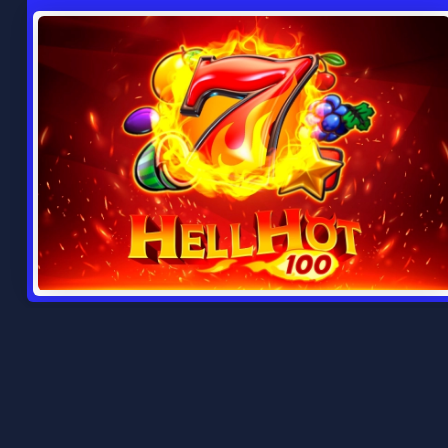
Bericht
VORIGE
navigatie
Plinko+