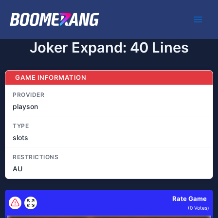
Ga
naar
Main
de
inhoud
Joker Expand: 40 Lines
Men
GAME INFORMATION
PROVIDER
playson
TYPE
slots
RESTRICTIONS
AU
Rate Game
(
0
Votes)