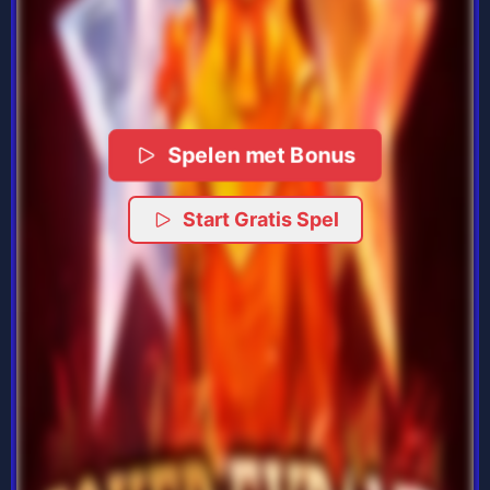
Spelen met Bonus
Start Gratis Spel