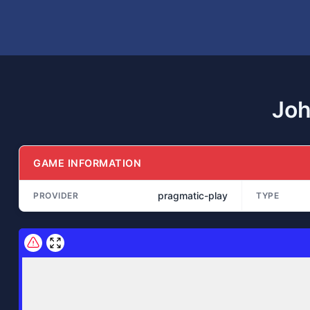
Ga
naar
de
inhoud
Joh
GAME INFORMATION
pragmatic-play
PROVIDER
TYPE