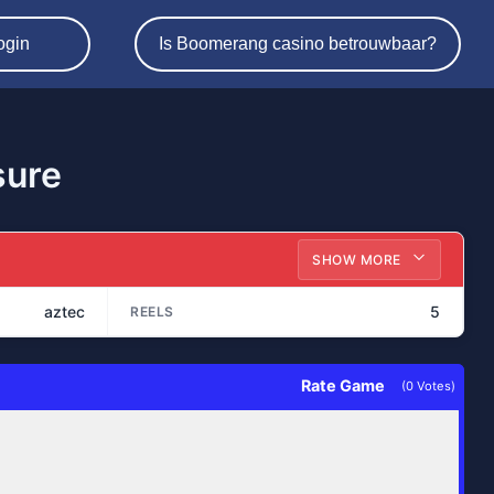
ogin
Is Boomerang casino betrouwbaar?
sure
SHOW MORE
aztec
5
REELS
Rate Game
(
0
Votes)