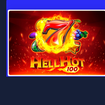
Bericht
VORIGE
navigatie
John Hunter and the Book of Tut