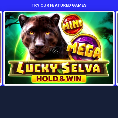
TRY OUR FEATURED GAMES