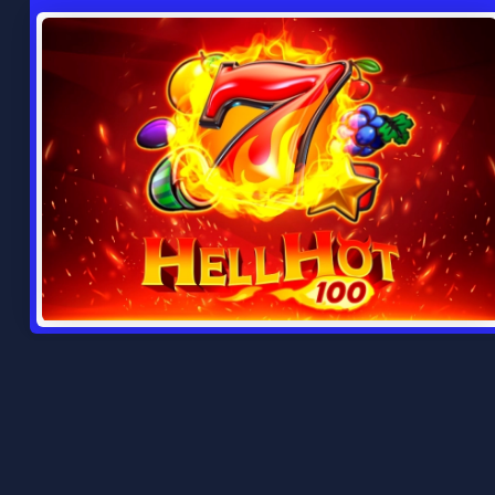
Bericht
VORIGE
navigatie
Panda Sushi