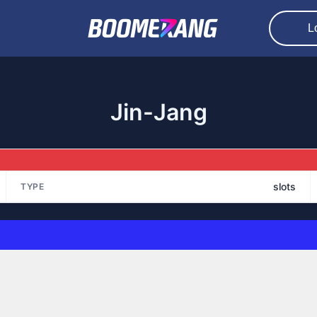
L
Jin-Jang
slots
TYPE