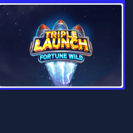
VOLGENDE
24K Dragon