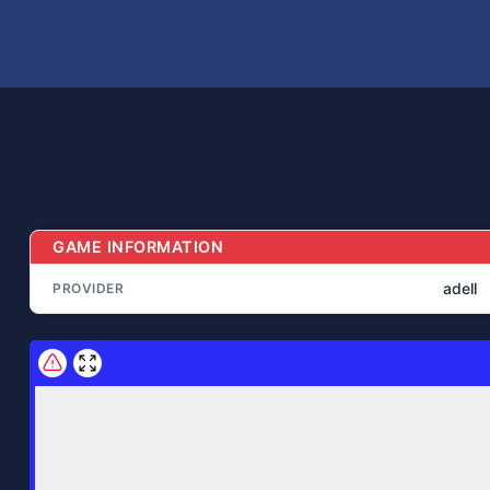
Ga
naar
de
inhoud
GAME INFORMATION
adell
PROVIDER