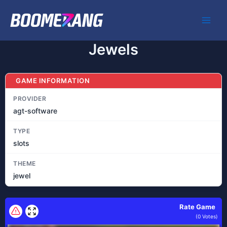
Ga
naar
Main
de
inhoud
Jewels
Men
GAME INFORMATION
PROVIDER
agt-software
TYPE
slots
THEME
jewel
Rate Game
(
0
Votes)