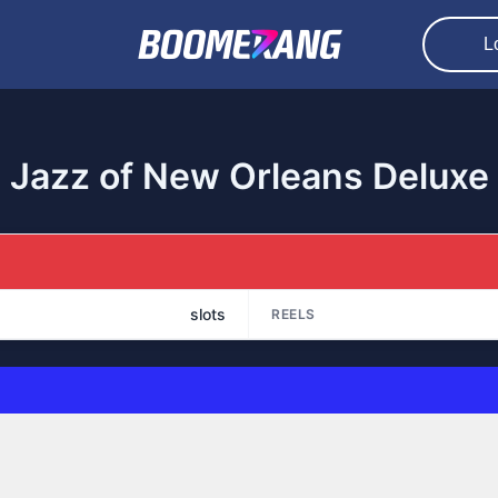
L
Jazz of New Orleans Deluxe
slots
REELS