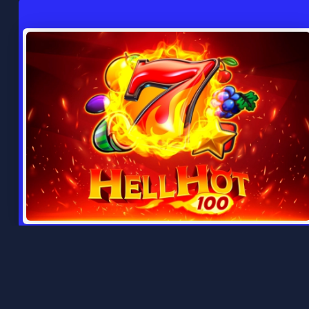
Bericht
VORIGE
navigatie
Chronicles of Olympus II – Hades