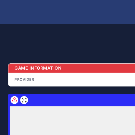
Ga
naar
de
inhoud
GAME INFORMATION
PROVIDER