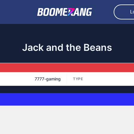
L
Jack and the Beans
7777-gaming
TYPE