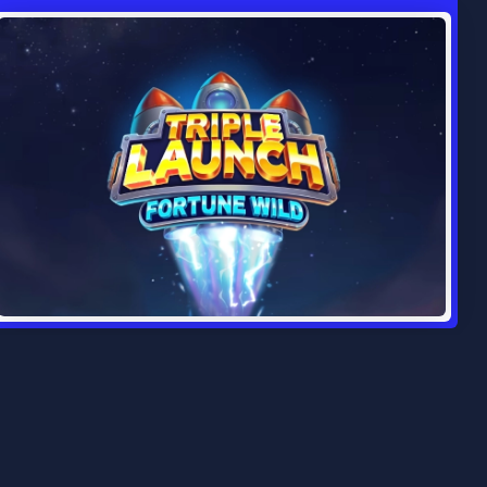
VOLGENDE
Mr. Big