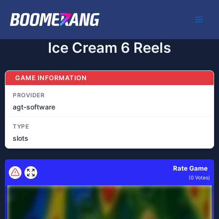
Ga
naar
Main
de
inhoud
Ice Cream 6 Reels
Men
GAME INFORMATION
PROVIDER
agt-software
TYPE
slots
Rate Game
(
0
Votes)