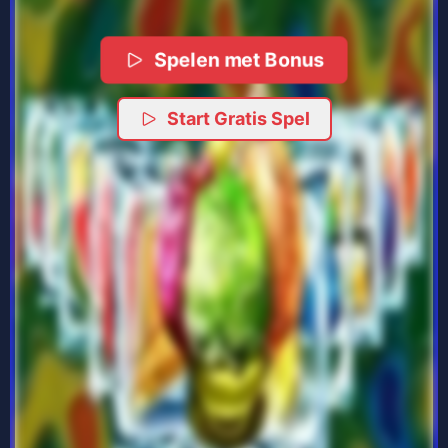
Spelen met Bonus
Start Gratis Spel