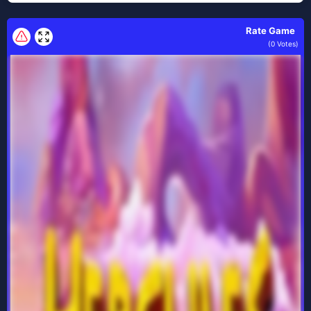
Rate Game
(
0
Votes)