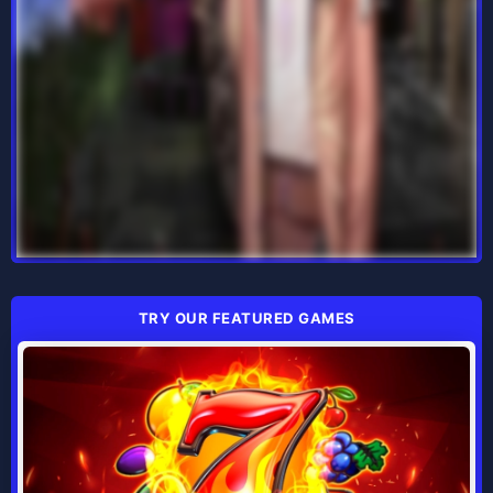
TRY OUR FEATURED GAMES