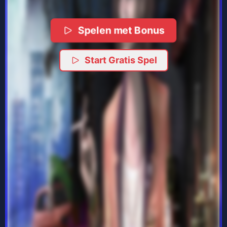
Spelen met Bonus
Start Gratis Spel