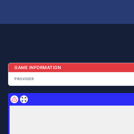
Ga
naar
de
inhoud
GAME INFORMATION
PROVIDER