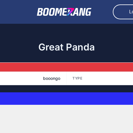
L
Great Panda
booongo
TYPE