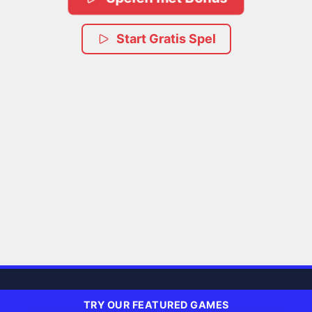
Start Gratis Spel
TRY OUR FEATURED GAMES