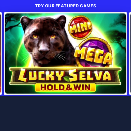
TRY OUR FEATURED GAMES