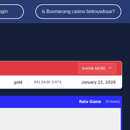
ogin
Is Boomerang casino betrouwbaar?
SHOW MORE
gold
January 22, 2026
RELEASE DATE
Rate Game
(
0
Votes)