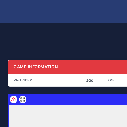
Ga
naar
de
inhoud
GAME INFORMATION
ags
PROVIDER
TYPE