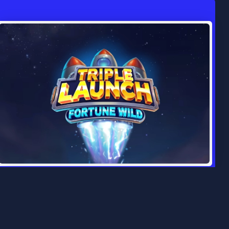
VOLGENDE
Cash 100 Coin Clover