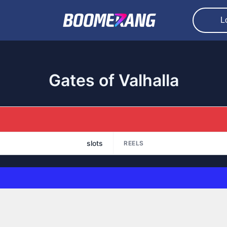
L
Gates of Valhalla
slots
REELS