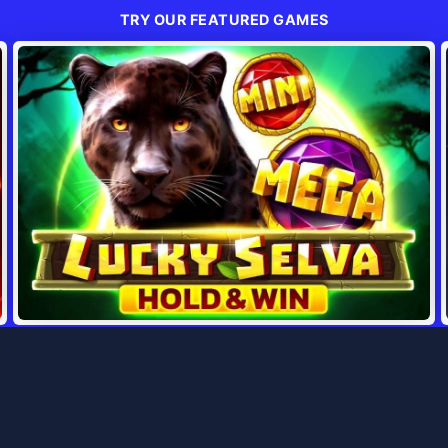
TRY OUR FEATURED GAMES