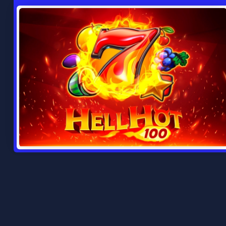
Bericht
VORIGE
navigatie
Glowing Fruits Dice