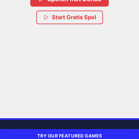
Start Gratis Spel
TRY OUR FEATURED GAMES