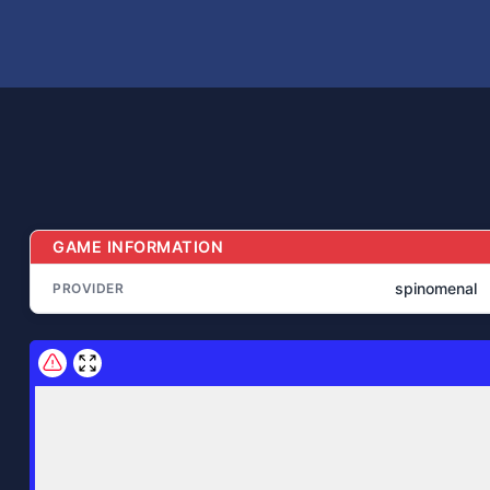
Ga
naar
de
inhoud
GAME INFORMATION
spinomenal
PROVIDER