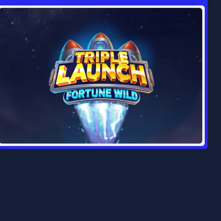
VOLGENDE
Fruits On Ice Collection 40 Lines