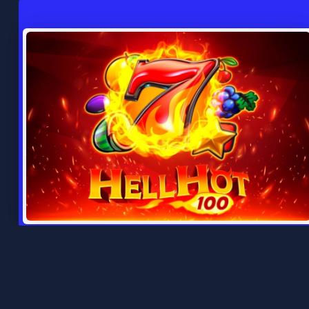
Bericht
VORIGE
navigatie
Coinsweeper