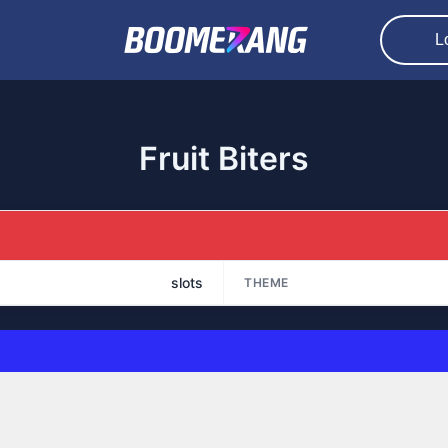
L
Fruit Biters
slots
THEME