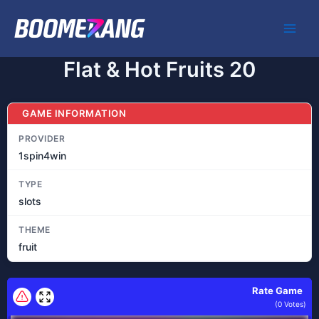
Ga
naar
Main
de
inhoud
Flat & Hot Fruits 20
Men
GAME INFORMATION
PROVIDER
1spin4win
TYPE
slots
THEME
fruit
Rate Game
(
0
Votes)