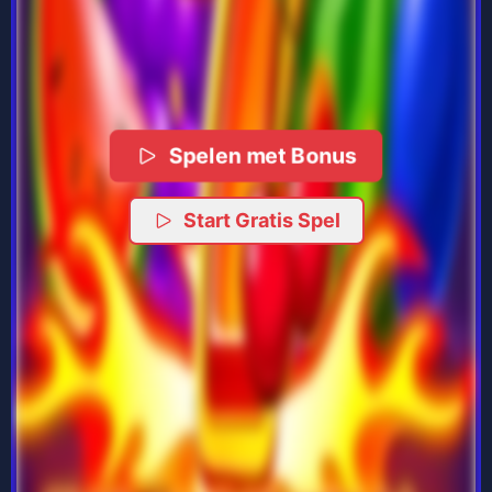
Spelen met Bonus
Start Gratis Spel