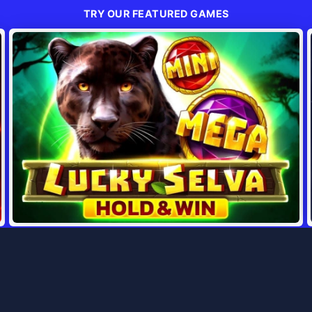
TRY OUR FEATURED GAMES