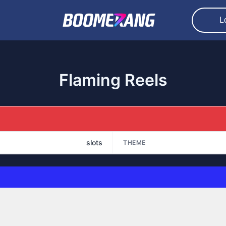
L
Flaming Reels
slots
THEME