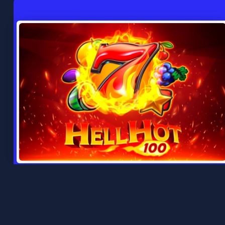
Bericht
VORIGE
navigatie
Gems Sky