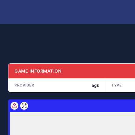
Ga
naar
de
inhoud
GAME INFORMATION
ags
PROVIDER
TYPE