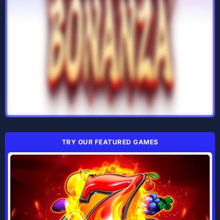
TRY OUR FEATURED GAMES