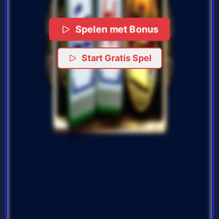
Spelen met Bonus
Start Gratis Spel