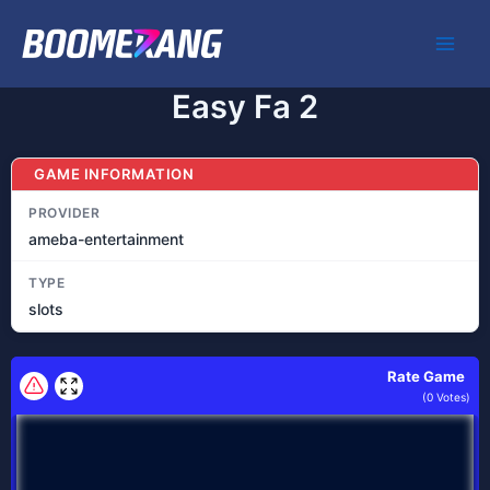
Ga
naar
Main
de
inhoud
Easy Fa 2
Men
GAME INFORMATION
PROVIDER
ameba-entertainment
TYPE
slots
Rate Game
(
0
Votes)