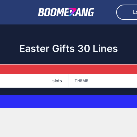
L
Easter Gifts 30 Lines
slots
THEME