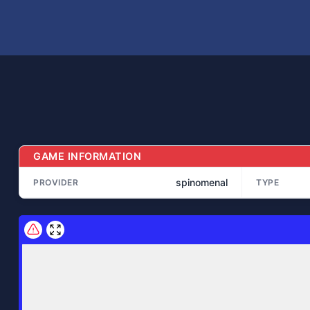
Ga
naar
de
inhoud
GAME INFORMATION
spinomenal
PROVIDER
TYPE