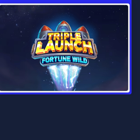
VOLGENDE
Easter Gifts 20 Lines