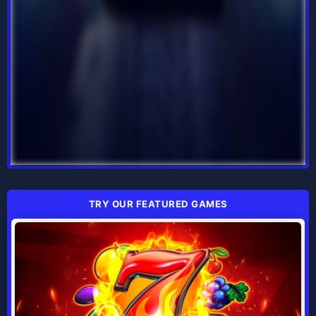
TRY OUR FEATURED GAMES