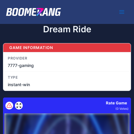
Ga
naar
Main
de
inhoud
Dream Ride
Men
GAME INFORMATION
PROVIDER
7777-gaming
TYPE
instant-win
Rate Game
(
0
Votes)