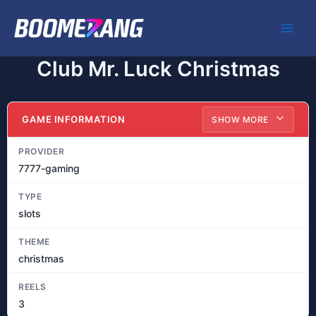
Ga
naar
Main
de
inhoud
Club Mr. Luck Christmas
Men
GAME INFORMATION
SHOW MORE
PROVIDER
7777-gaming
TYPE
slots
THEME
christmas
REELS
3