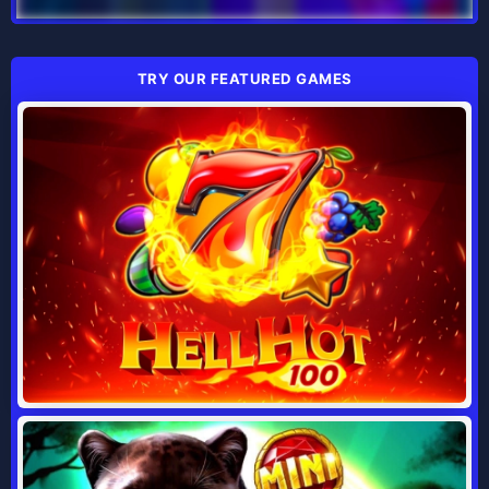
TRY OUR FEATURED GAMES