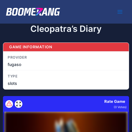
Ga
naar
Main
de
inhoud
Cleopatra’s Diary
Men
GAME INFORMATION
PROVIDER
fugaso
TYPE
slots
Rate Game
(
0
Votes)