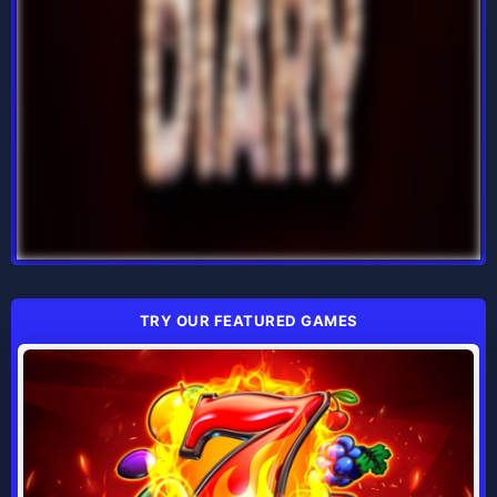
TRY OUR FEATURED GAMES