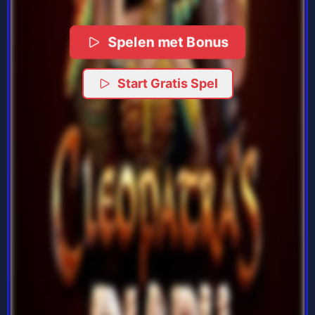
Spelen met Bonus
Start Gratis Spel