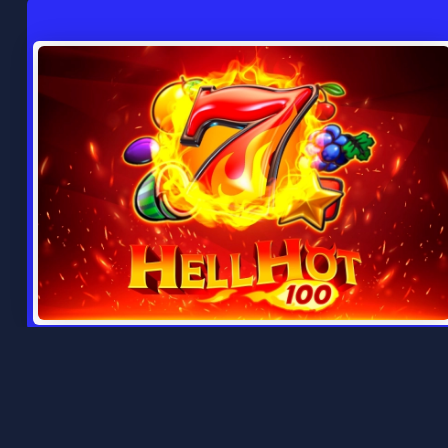
Bericht
VORIGE
navigatie
Mines+