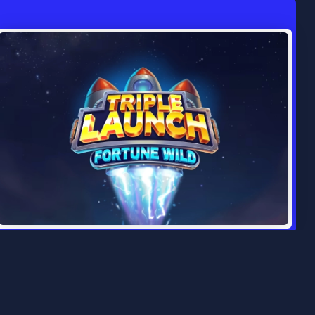
VOLGENDE
1 Reel – Demi Gods 7