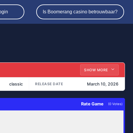
ogin
Is Boomerang casino betrouwbaar?
SHOW MORE
classic
March 10, 2026
RELEASE DATE
Rate Game
(
0
Votes)