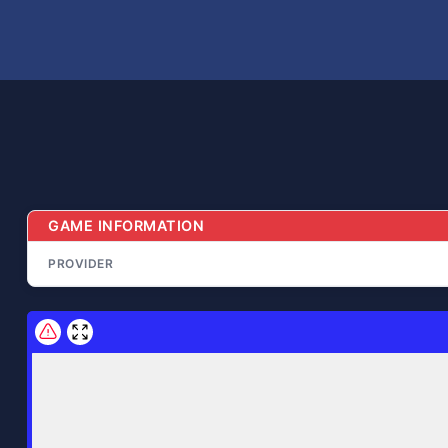
Ga
naar
de
inhoud
GAME INFORMATION
PROVIDER