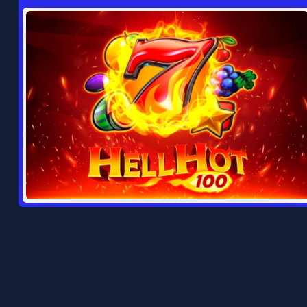
Bericht
VORIGE
navigatie
Cherry Hot