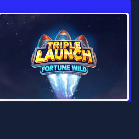
VOLGENDE
The Book of Valkyrie