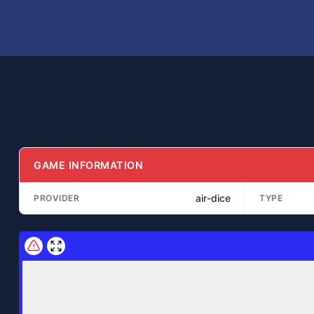
Ga
naar
de
inhoud
GAME INFORMATION
air-dice
PROVIDER
TYPE