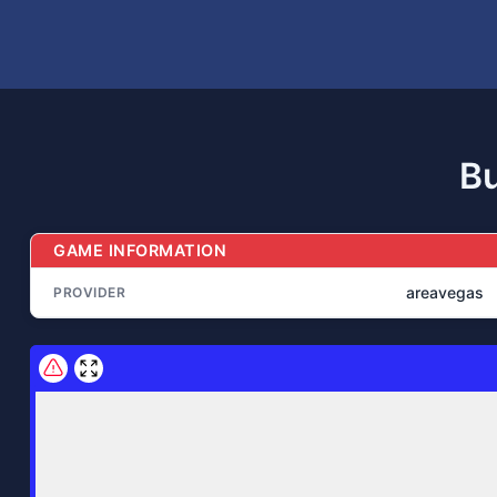
Ga
naar
de
inhoud
Bu
GAME INFORMATION
areavegas
PROVIDER