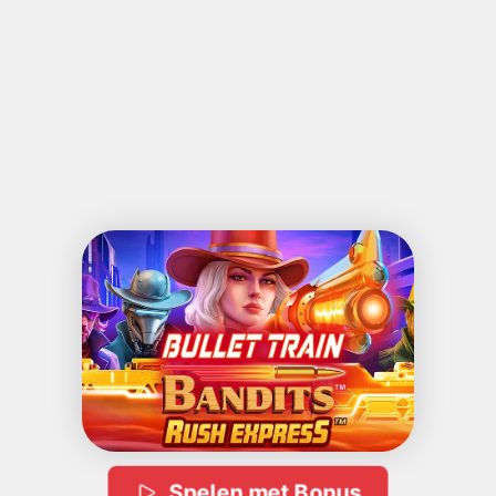
Spelen met Bonus