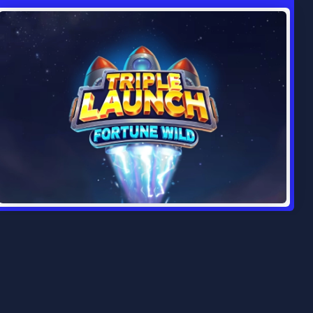
VOLGENDE
Book of Rampage – A Moonlight Tale