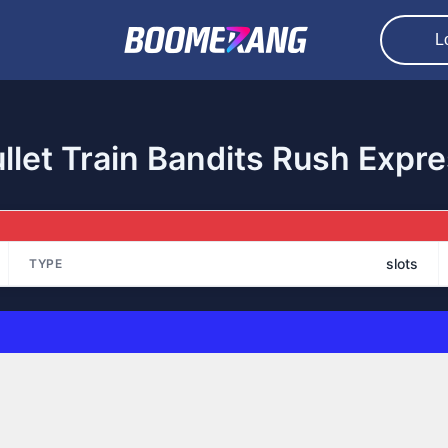
L
llet Train Bandits Rush Expr
slots
TYPE