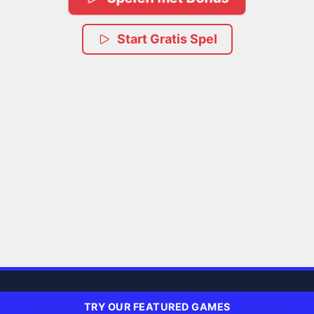
Start Gratis Spel
TRY OUR FEATURED GAMES